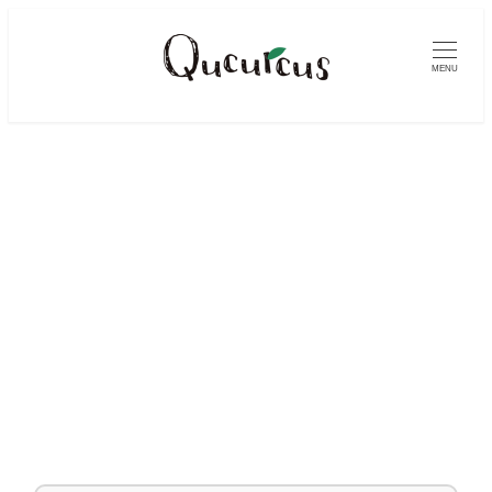
メ
イ
MENU
ン
コ
ン
テ
ン
ツ
へ
移
動