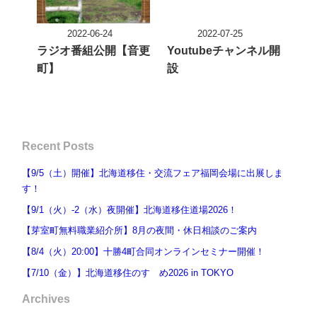
2022-06-24
2022-07-25
投稿日
投稿日
ラジオ番組公開【音更
Youtubeチャンネル開
町】
設
Recent Posts
【9/5（土）開催】北海道移住・交流フェア福岡会場に出展しま
す！
【9/1（火）-2（水）夜開催】北海道移住道場2026！
【芽室町無料職業紹介所】8月の夜間・休日相談のご案内
【8/4（火）20:00】十勝4町合同オンラインセミナー開催！
【7/10（金）】北海道移住のすゝめ2026 in TOKYO
Archives