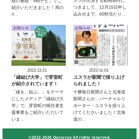
スラが出演する動画制作に
様の番組「5時ナビ」でご
つきまして、12月15日申し
紹介いただきました！局の
込み分まで、60秒当たり…
Y…
お知らせ
お知らせ
2022-11-21
2022-11-01
投稿日
投稿日
「縁結び大学」で芽室町
ユスラが新聞で採り上げ
が紹介されています！
られました！
「縁を、結ぶ。」をテーマ
十勝毎日新聞さんと北海道
にしたメディア『縁結び大
新聞さんが、バーチャルリ
学』で、芽室町の移住者支
ポーター・ユスラを採り上
援事業をご紹介いただいて
げてくださいました！北海
いま…
道の…
©2022-2026 Qucurcus All rights reserved.