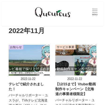
メ
イ
MENU
ン
コ
ン
2022年11月
テ
ン
ツ
お知らせ
サービス事業
へ
移
動
2022-11-22
2022-11-22
投稿日
投稿日
テレビで紹介されまし
【12/15まで】Vtuber動画
た！
制作キャンペーン【北海
道の事業者様限定】
バーチャルリポーター・ユ
バーチャルリポーター・ユ
スラが、TVhテレビ北海道