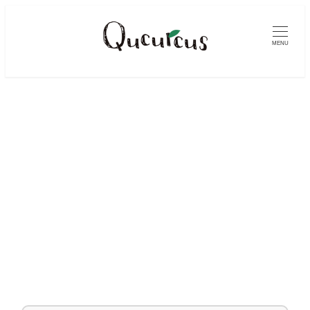
メ
イ
MENU
ン
コ
ン
テ
ン
ツ
へ
移
動