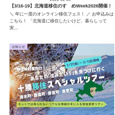
投稿日
【3/16-19】北海道移住のすゝめWeek2026開催！
＼ 年に一度のオンライン移住フェス！ ／ お申込みは
こちら！ 「北海道に移住したいけど、暮らしって
実…
お知らせ