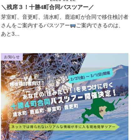
投稿日
＼残席３！十勝4町合同バスツアー／
芽室町、音更町、清水町、鹿追町が合同で移住検討者
さんをご案内するバスツアー
ご案内できるのは、
あと3…
お知らせ