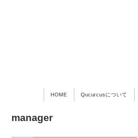
メ
イ
ン
コ
ン
テ
ン
ツ
へ
移
動
HOME
Qucurcusについて
manager