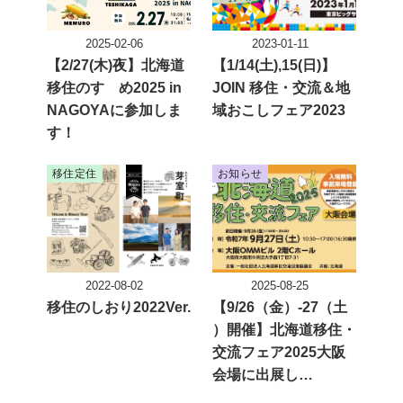
2025-02-06
2023-01-11
投稿日
投稿日
【2/27(木)夜】北海道
【1/14(土),15(日)】
移住のすゝめ2025 in
JOIN 移住・交流＆地
NAGOYAに参加しま
域おこしフェア2023
す！
移住定住
お知らせ
2022-08-02
2025-08-25
投稿日
投稿日
移住のしおり2022Ver.
【9/26（金）-27（土
）開催】北海道移住・
交流フェア2025大阪
会場に出展し…