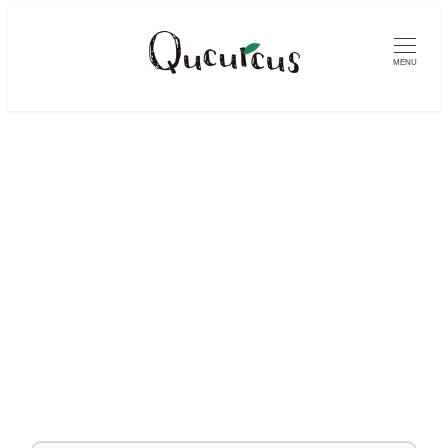
メ
イ
MENU
ン
コ
ン
テ
ン
ツ
へ
移
動