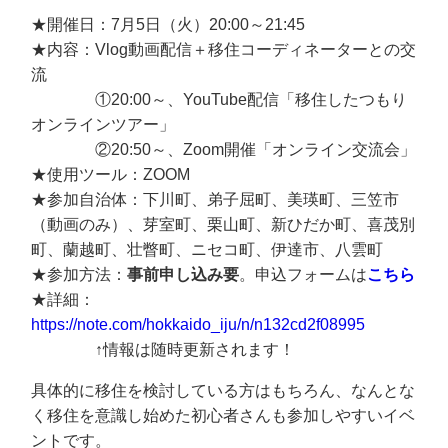
★開催日：7月5日（火）20:00～21:45
★内容：Vlog動画配信＋移住コーディネーターとの交
流
①20:00～、YouTube配信「移住したつもり
オンラインツアー」
②20:50～、Zoom開催「オンライン交流会」
★使用ツール：ZOOM
★参加自治体：下川町、弟子屈町、美瑛町、三笠市
（動画のみ）、芽室町、栗山町、新ひだか町、喜茂別
町、蘭越町、壮瞥町、ニセコ町、伊達市、八雲町
★参加方法：
事前申し込み要
。申込フォームは
こちら
★詳細：
https://note.com/hokkaido_iju/n/n132cd2f08995
↑情報は随時更新されます！
具体的に移住を検討している方はもちろん、なんとな
く移住を意識し始めた初心者さんも参加しやすいイベ
ントです。