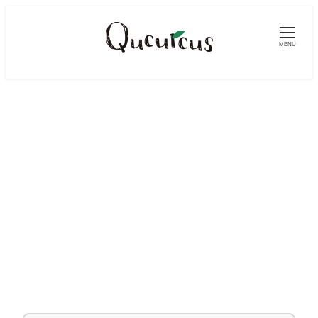
メ
イ
MENU
ン
コ
ン
テ
ン
ツ
へ
移
動