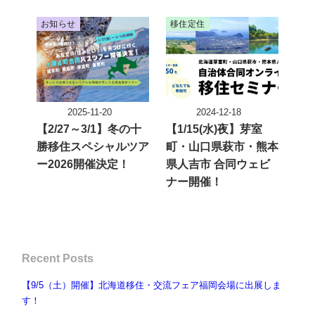
お知らせ
移住定住
2025-11-20
2024-12-18
投稿日
投稿日
【2/27～3/1】冬の十
【1/15(水)夜】芽室
勝移住スペシャルツア
町・山口県萩市・熊本
ー2026開催決定！
県人吉市 合同ウェビ
ナー開催！
Recent Posts
【9/5（土）開催】北海道移住・交流フェア福岡会場に出展しま
す！