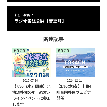
新しい投稿
ラジオ番組公開【音更町】
関連記事
移住定住
移住定住
2025-07-10
2024-12-11
投稿日
投稿日
【7/30（水）開催】北
【1/30(木)夜】十勝4
海道移住のすゝめオン
町合同移住ウェビナー
ラインイベントに参加
開催！
します！