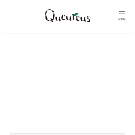
メ
イ
MENU
ン
コ
ン
テ
ン
ツ
へ
移
動