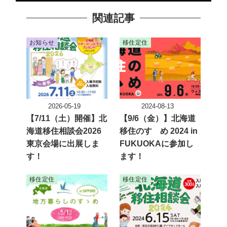
関連記事
お知らせ
移住定住
2026-05-19
2024-08-13
投稿日
投稿日
【7/11（土）開催】北
【9/6（金）】北海道
海道移住相談会2026
移住のすゝめ 2024 in
東京会場に出展しま
FUKUOKAに参加し
す！
ます！
移住定住
移住定住