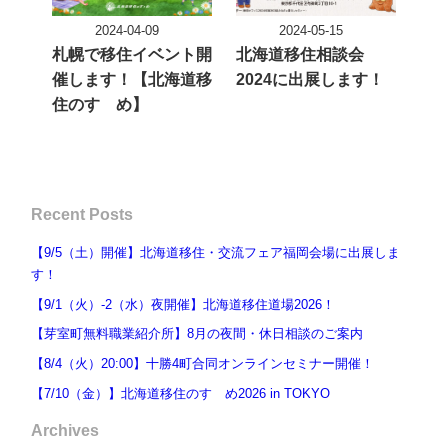
2024-04-09
2024-05-15
投稿日
投稿日
札幌で移住イベント開
北海道移住相談会
催します！【北海道移
2024に出展します！
住のすゝめ】
Recent Posts
【9/5（土）開催】北海道移住・交流フェア福岡会場に出展しま
す！
【9/1（火）-2（水）夜開催】北海道移住道場2026！
【芽室町無料職業紹介所】8月の夜間・休日相談のご案内
【8/4（火）20:00】十勝4町合同オンラインセミナー開催！
【7/10（金）】北海道移住のすゝめ2026 in TOKYO
Archives