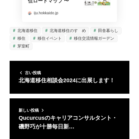
住ロードマップ 〜
iju.hokkaido.jp
北海道移住
北海道移住のすゝめ
田舎暮らし
移住
移住イベント
移住交流情報ガーデン
芽室町
古い投稿
北海道移住相談会2024に出展します！
新しい投稿
Qucurcusのキャリアコンサルタント・
磯野巧が十勝毎日新…