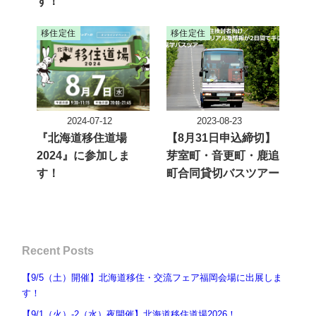
す！
移住定住
移住定住
2024-07-12
2023-08-23
投稿日
投稿日
『北海道移住道場
【8月31日申込締切】
2024』に参加しま
芽室町・音更町・鹿追
す！
町合同貸切バスツアー
Recent Posts
【9/5（土）開催】北海道移住・交流フェア福岡会場に出展しま
す！
【9/1（火）-2（水）夜開催】北海道移住道場2026！