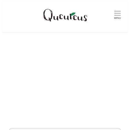
メ
イ
MENU
ン
コ
ン
テ
ン
ツ
へ
移
動