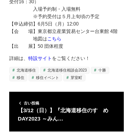
受付16：30）
入場予約制・入場無料
※予約受付は５月上旬頃の予定
【申込締切】6月5日（月）12:00
【会 場】東京都立産業貿易センター台東館 4階
地図は
こちら
【出 展】50 団体程度
詳細は、
特設サイト
をご覧ください！
北海道移住
北海道移住相談会2023
十勝
移住
移住イベント
芽室町
古い投稿
【3/12（日）】『北海道移住のすゝめ
DAY2023 ～みん…