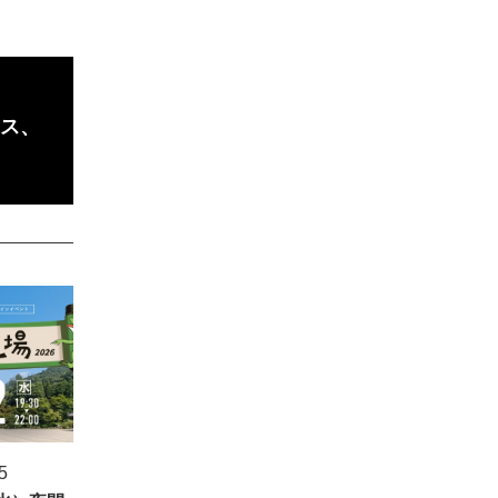
ース、
5