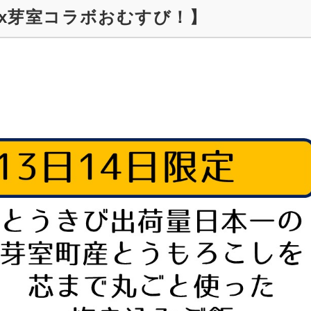
x芽室コラボおむすび！】