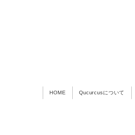
メ
イ
ン
コ
ン
テ
ン
ツ
へ
移
動
HOME
Qucurcusについて