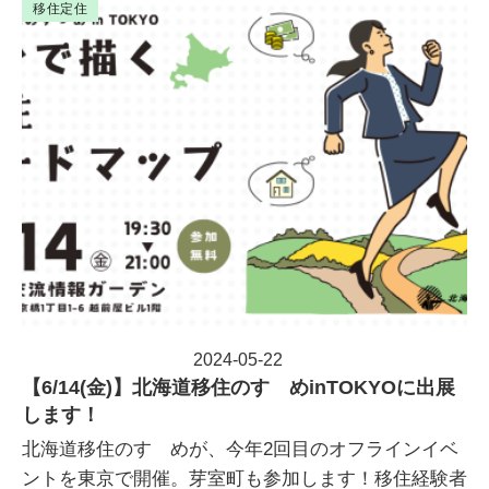
移住定住
2024-05-22
投稿日
【6/14(金)】北海道移住のすゝめinTOKYOに出展
します！
北海道移住のすゝめが、今年2回目のオフラインイベ
ントを東京で開催。芽室町も参加します！移住経験者