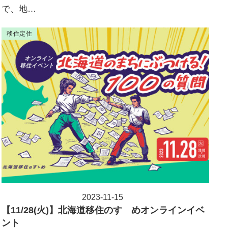
で、地…
移住定住
2023-11-15
投稿日
【11/28(火)】北海道移住のすゝめオンラインイベ
ント