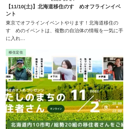
投稿日
【11/10(土)】北海道移住のすゝめオフラインイベ
ント
東京でオフラインイベントやります！北海道移住の
すゝめのイベントは、複数の自治体の情報を一気に手
に入れ…
移住定住