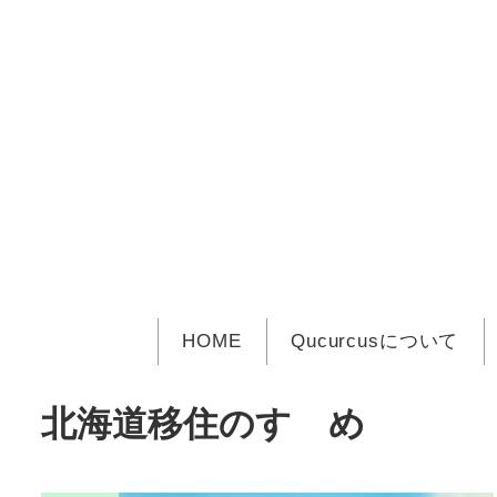
メ
イ
ン
コ
ン
テ
ン
ツ
へ
移
動
HOME
Qucurcusについて
北海道移住のすゝめ