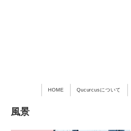
メ
イ
ン
コ
ン
テ
ン
ツ
へ
移
動
HOME
Qucurcusについて
風景