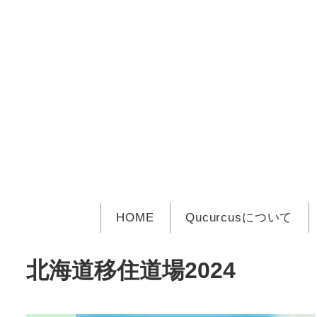
メ
イ
ン
コ
ン
テ
ン
ツ
へ
移
動
HOME
Qucurcusについて
北海道移住道場2024