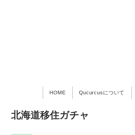
メ
イ
ン
コ
ン
テ
ン
ツ
へ
移
動
HOME
Qucurcusについて
北海道移住ガチャ