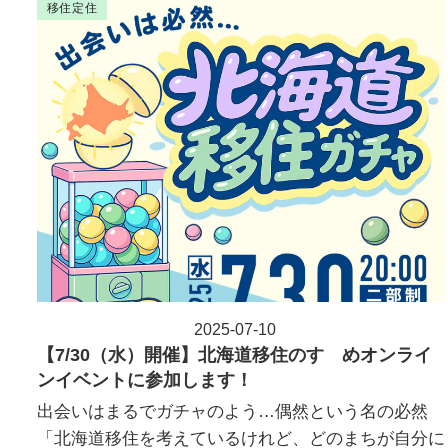
移住定住
2025-07-10
投稿日
【7/30（水）開催】北海道移住のすゝめオンライ
ンイベントに参加します！
出会いはまるでガチャのよう…偶然という名の必然
「北海道移住を考えているけれど、どのまちが自分に