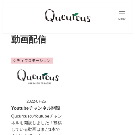
メ
イ
MENU
ン
コ
ン
動画配信
テ
ン
ツ
シティプロモーション
へ
移
動
2022-07-25
投稿日
Youtubeチャンネル開設
QucurcusのYoutubeチャン
ネルを開設しました！投稿
している動画はまだ1本で